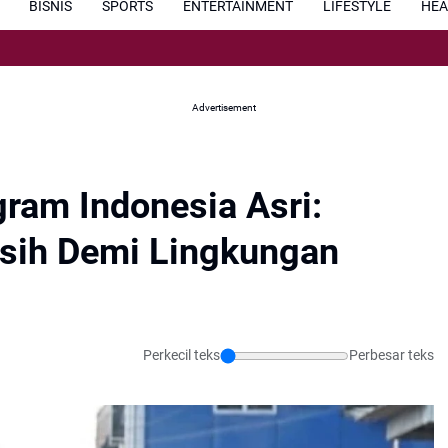
BISNIS
SPORTS
ENTERTAINMENT
LIFESTYLE
HEA
Kapol
Advertisement
gram Indonesia Asri:
sih Demi Lingkungan
Perkecil teks
Perbesar teks