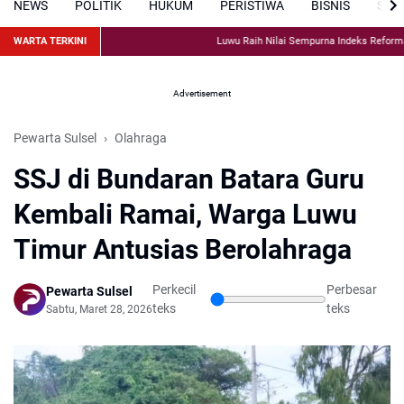
NEWS
POLITIK
HUKUM
PERISTIWA
BISNIS
SPO
WARTA TERKINI
Luwu Raih Nilai Sempurna Indeks Reformasi H
Advertisement
Pewarta Sulsel
Olahraga
SSJ di Bundaran Batara Guru
Kembali Ramai, Warga Luwu
Timur Antusias Berolahraga
Perkecil
Perbesar
Pewarta Sulsel
teks
teks
Sabtu, Maret 28, 2026