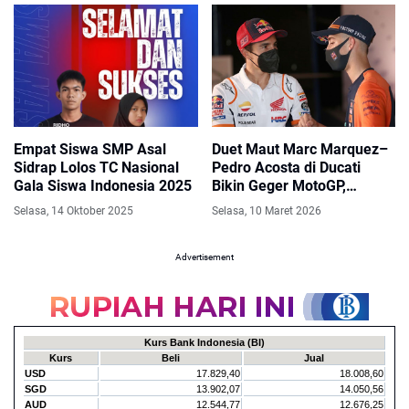
Empat Siswa SMP Asal
Duet Maut Marc Marquez–
Sidrap Lolos TC Nasional
Pedro Acosta di Ducati
Gala Siswa Indonesia 2025
Bikin Geger MotoGP,
Legenda Balap: Tardozzi
Selasa, 14 Oktober 2025
Selasa, 10 Maret 2026
Bisa Sport Jantung!
Advertisement