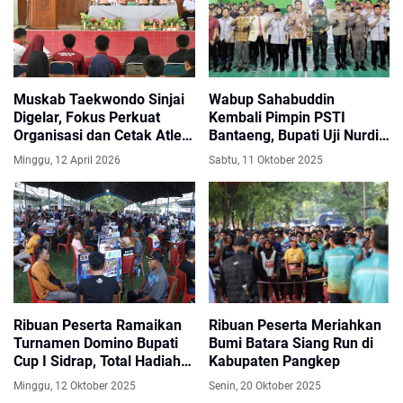
Muskab Taekwondo Sinjai
Wabup Sahabuddin
Digelar, Fokus Perkuat
Kembali Pimpin PSTI
Organisasi dan Cetak Atlet
Bantaeng, Bupati Uji Nurdin
Berprestasi
Buka Babak Kualifikasi Pra
Minggu, 12 April 2026
Sabtu, 11 Oktober 2025
Porprov Sepak Takraw
Ribuan Peserta Ramaikan
Ribuan Peserta Meriahkan
Turnamen Domino Bupati
Bumi Batara Siang Run di
Cup I Sidrap, Total Hadiah
Kabupaten Pangkep
Rp150 Juta
Minggu, 12 Oktober 2025
Senin, 20 Oktober 2025