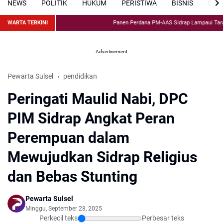
NEWS
POLITIK
HUKUM
PERISTIWA
BISNIS
SPO
WARTA TERKINI
Panen Perdana PM-AAS Sidrap Lampaui Target, Pr
Advertisement
Pewarta Sulsel
pendidikan
Peringati Maulid Nabi, DPC
PIM Sidrap Angkat Peran
Perempuan dalam
Mewujudkan Sidrap Religius
dan Bebas Stunting
Pewarta Sulsel
Minggu, September 28, 2025
Perkecil teks
Perbesar teks