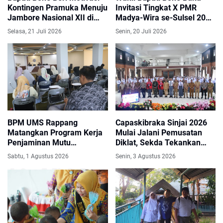
Kontingen Pramuka Menuju
Invitasi Tingkat X PMR
Jambore Nasional XII di
Madya-Wira se-Sulsel 2026
Cibubur
di Sibulue
Selasa, 21 Juli 2026
Senin, 20 Juli 2026
BPM UMS Rappang
Capaskibraka Sinjai 2026
Matangkan Program Kerja
Mulai Jalani Pemusatan
Penjaminan Mutu
Diklat, Sekda Tekankan
2026/2027, Perkuat Budaya
Disiplin dan Jiwa
Sabtu, 1 Agustus 2026
Senin, 3 Agustus 2026
Mutu di Seluruh Fakultas
Kepemimpinan
dan Prodi