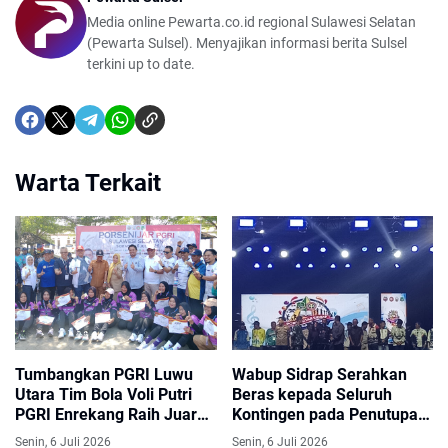
Media online Pewarta.co.id regional Sulawesi Selatan
(Pewarta Sulsel). Menyajikan informasi berita Sulsel
terkini up to date.
Warta Terkait
Tumbangkan PGRI Luwu
Wabup Sidrap Serahkan
Utara Tim Bola Voli Putri
Beras kepada Seluruh
PGRI Enrekang Raih Juara I
Kontingen pada Penutupan
Porsenijar Sulsel 2026
Porsenijar VII PGRI Sulsel
Senin, 6 Juli 2026
Senin, 6 Juli 2026