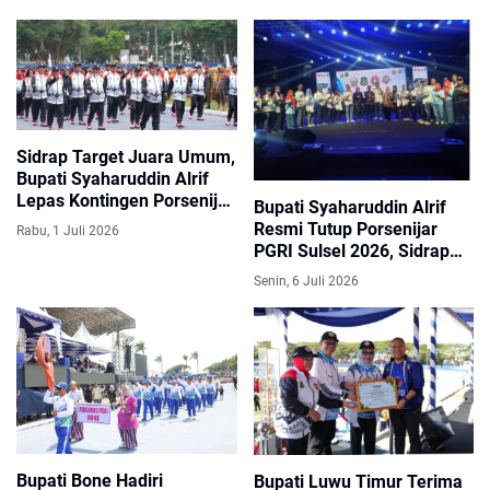
2026
Sidrap Target Juara Umum,
Bupati Syaharuddin Alrif
Lepas Kontingen Porsenijar
Bupati Syaharuddin Alrif
PGRI Sulsel 2026
Resmi Tutup Porsenijar
Rabu, 1 Juli 2026
PGRI Sulsel 2026, Sidrap
Sukses Jadi Tuan Rumah
Senin, 6 Juli 2026
Bupati Bone Hadiri
Bupati Luwu Timur Terima