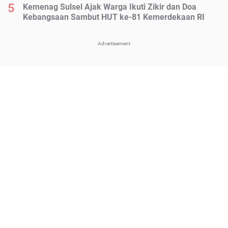
Kemenag Sulsel Ajak Warga Ikuti Zikir dan Doa
Kebangsaan Sambut HUT ke-81 Kemerdekaan RI
Advertisement
Advertisement
About Us
Pedoman Media Siber
Kebijakan Privasi
Disclaimer
Sitemap
Pasang Iklan