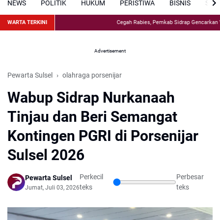
NEWS
POLITIK
HUKUM
PERISTIWA
BISNIS
SPO
WARTA TERKINI
Cegah Rabies, Pemkab Sidrap Gencarkan Vaks
Advertisement
Pewarta Sulsel
olahraga porsenijar
Wabup Sidrap Nurkanaah
Tinjau dan Beri Semangat
Kontingen PGRI di Porsenijar
Sulsel 2026
Perkecil
Perbesar
Pewarta Sulsel
teks
teks
Jumat, Juli 03, 2026