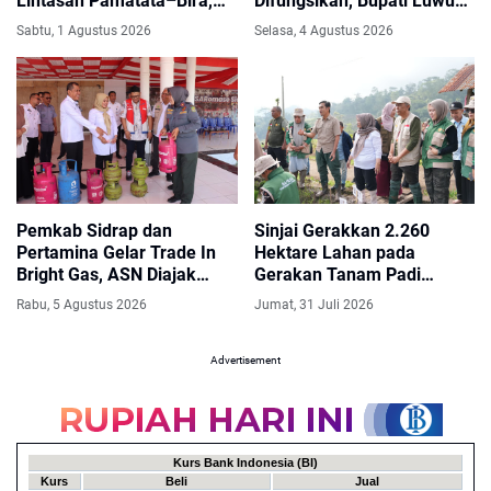
Lintasan Pamatata–Bira,
Difungsikan, Bupati Luwu
Balibo Beroperasi
Utara: Tingkatkan Akses
Sabtu, 1 Agustus 2026
Selasa, 4 Agustus 2026
Sementara Angkut Logistik
dan Ekonomi Masyarakat
Pemkab Sidrap dan
Sinjai Gerakkan 2.260
Pertamina Gelar Trade In
Hektare Lahan pada
Bright Gas, ASN Diajak
Gerakan Tanam Padi
Beralih ke LPG Nonsubsidi
Serentak 50.000 Hektare
Rabu, 5 Agustus 2026
Jumat, 31 Juli 2026
Advertisement