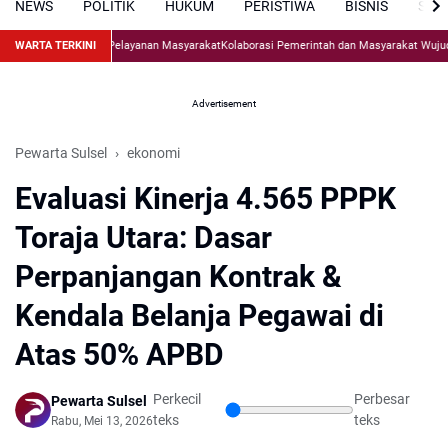
NEWS
POLITIK
HUKUM
PERISTIWA
BISNIS
SPO
t Sinergi untuk Pelayanan Masyarakat
WARTA TERKINI
Kolaborasi Pemerintah dan Masyarakat Wujudkan Sek
Advertisement
Pewarta Sulsel
ekonomi
Evaluasi Kinerja 4.565 PPPK
Toraja Utara: Dasar
Perpanjangan Kontrak &
Kendala Belanja Pegawai di
Atas 50% APBD
Perkecil
Perbesar
Pewarta Sulsel
teks
teks
Rabu, Mei 13, 2026