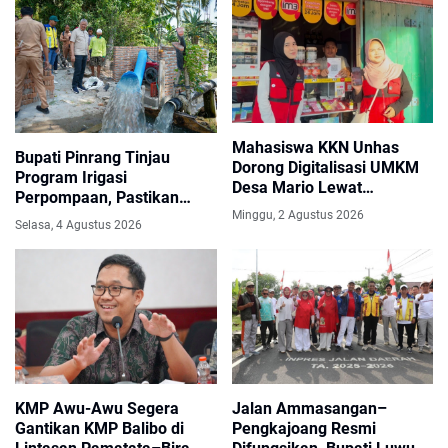
Mahasiswa KKN Unhas
Bupati Pinrang Tinjau
Dorong Digitalisasi UMKM
Program Irigasi
Desa Mario Lewat
Perpompaan, Pastikan
Pendampingan QRIS
Minggu, 2 Agustus 2026
Pasokan Air Petani Tetap
Selasa, 4 Agustus 2026
Terjaga di Musim Kemarau
KMP Awu-Awu Segera
Jalan Ammasangan–
Gantikan KMP Balibo di
Pengkajoang Resmi