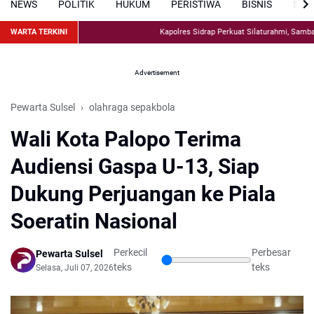
NEWS
POLITIK
HUKUM
PERISTIWA
BISNIS
SPO
WARTA TERKINI
Kapolres Sidrap Perkuat Silaturahmi, Sambang
Advertisement
Pewarta Sulsel
olahraga sepakbola
Wali Kota Palopo Terima
Audiensi Gaspa U-13, Siap
Dukung Perjuangan ke Piala
Soeratin Nasional
Perkecil
Perbesar
Pewarta Sulsel
teks
teks
Selasa, Juli 07, 2026