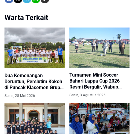
Warta Terkait
Turnamen Mini Soccer
Dua Kemenangan
Bahari Lappa Cup 2026
Beruntun, Perslutim Kokoh
Resmi Bergulir, Wabup
di Puncak Klasemen Grup C
Sinjai Ajak Junjung
Piala Soeratin U-13
Senin, 3 Agustus 2026
Senin, 25 Mei 2026
Sportivitas