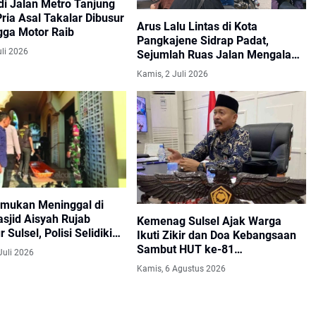
di Jalan Metro Tanjung
ria Asal Takalar Dibusur
Arus Lalu Lintas di Kota
gga Motor Raib
Pangkajene Sidrap Padat,
uli 2026
Sejumlah Ruas Jalan Mengalami
Kemacetan
Kamis, 2 Juli 2026
temukan Meninggal di
asjid Aisyah Rujab
Kemenag Sulsel Ajak Warga
 Sulsel, Polisi Selidiki
Ikuti Zikir dan Doa Kebangsaan
abnya
Sambut HUT ke-81
Juli 2026
Kemerdekaan RI
Kamis, 6 Agustus 2026