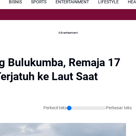
BISNIS
SPORTS
ENTERTAINMENT
LIFESTYLE
HEA
P
Advertisement
ng Bulukumba, Remaja 17
erjatuh ke Laut Saat
Perkecil teks
Perbesar teks