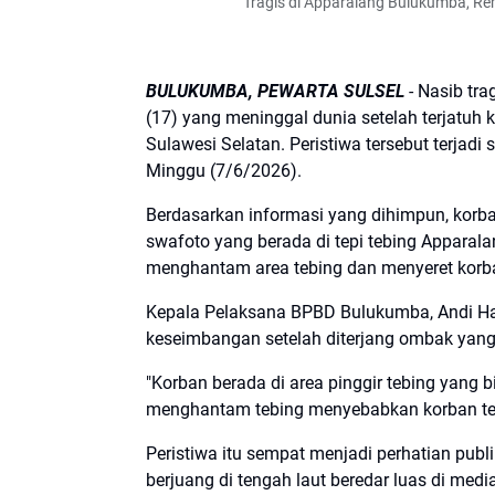
Tragis di Apparalang Bulukumba, Re
BULUKUMBA, PEWARTA SULSEL
- Nasib tra
(17) yang meninggal dunia setelah terjatuh
Sulawesi Selatan. Peristiwa tersebut terjad
Minggu (7/6/2026).
Berdasarkan informasi yang dihimpun, korb
swafoto yang berada di tepi tebing Apparalan
menghantam area tebing dan menyeret korban
Kepala Pelaksana BPBD Bulukumba, Andi Ha
keseimbangan setelah diterjang ombak yang da
"Korban berada di area pinggir tebing yang
menghantam tebing menyebabkan korban terjat
Peristiwa itu sempat menjadi perhatian pub
berjuang di tengah laut beredar luas di media