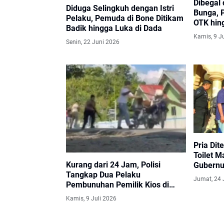
Dibegal 
Diduga Selingkuh dengan Istri
Bunga, P
Pelaku, Pemuda di Bone Ditikam
OTK hin
Badik hingga Luka di Dada
Kamis, 9 J
Senin, 22 Juni 2026
Pria Di
Toilet M
Kurang dari 24 Jam, Polisi
Gubernur
Tangkap Dua Pelaku
Penyeb
Jumat, 24 
Pembunuhan Pemilik Kios di
Buol
Kamis, 9 Juli 2026