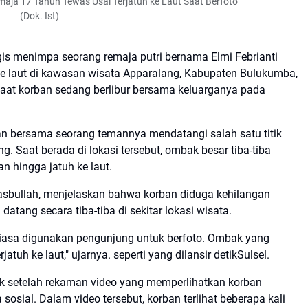
maja 17 Tahun Tewas Usai Terjatuh ke Laut Saat Berfoto
(Dok. Ist)
gis menimpa seorang remaja putri bernama Elmi Febrianti
 ke laut di kawasan wisata Apparalang, Kabupaten Bulukumba,
i saat korban sedang berlibur bersama keluarganya pada
an bersama seorang temannya mendatangi salah satu titik
g. Saat berada di lokasi tersebut, ombak besar tiba-tiba
 hingga jatuh ke laut.
sbullah, menjelaskan bahwa korban diduga kehilangan
tang secara tiba-tiba di sekitar lokasi wisata.
 biasa digunakan pengunjung untuk berfoto. Ombak yang
uh ke laut," ujarnya. seperti yang dilansir detikSulsel.
lik setelah rekaman video yang memperlihatkan korban
 sosial. Dalam video tersebut, korban terlihat beberapa kali